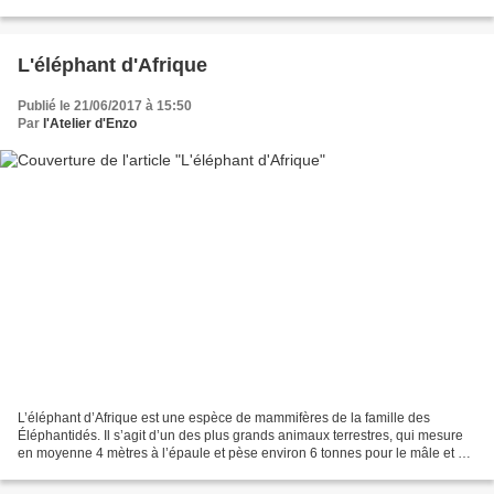
cependant bien différente. Sous ses airs...
L'éléphant d'Afrique
Publié le 21/06/2017 à 15:50
Par
l'Atelier d'Enzo
L’éléphant d’Afrique est une espèce de mammifères de la famille des
Éléphantidés. Il s’agit d’un des plus grands animaux terrestres, qui mesure
en moyenne 4 mètres à l’épaule et pèse environ 6 tonnes pour le mâle et 4
tonnes pour la femelle. Cette espèce...