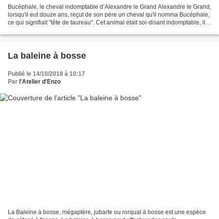
Bucéphale, le cheval indomptable d’Alexandre le Grand Alexandre le Grand,
lorsqu'il eut douze ans, reçut de son père un cheval qu'il nomma Bucéphale,
ce qui signifiait "tête de taureau". Cet animal était soi-disant indomptable, il
était si fougueux que...
La baleine à bosse
Publié le 14/10/2018 à 10:17
Par
l'Atelier d'Enzo
La Baleine à bosse, mégaptère, jubarte ou rorqual à bosse est une espèce