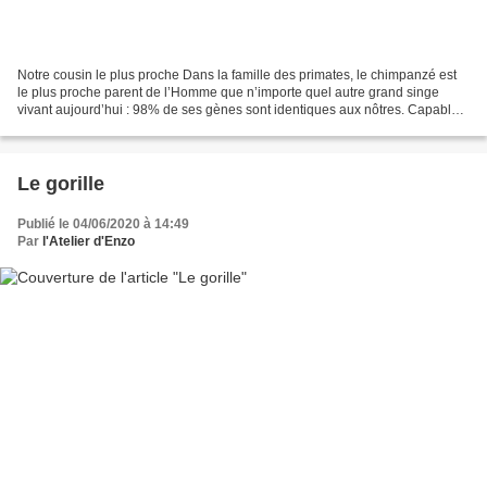
Notre cousin le plus proche Dans la famille des primates, le chimpanzé est
le plus proche parent de l’Homme que n’importe quel autre grand singe
vivant aujourd’hui : 98% de ses gènes sont identiques aux nôtres. Capable
de concevoir et d’utiliser des outils,...
Le gorille
Publié le 04/06/2020 à 14:49
Par
l'Atelier d'Enzo