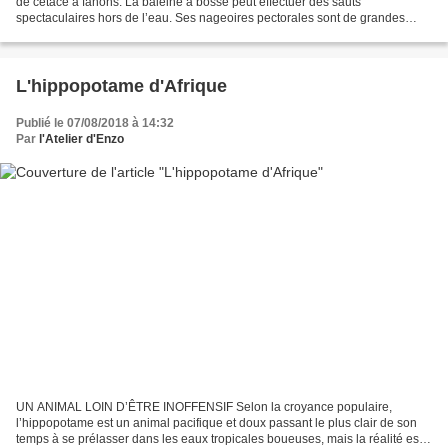
de cétacé à fanons. La baleine à bosse peut effectuer des sauts
spectaculaires hors de l’eau. Ses nageoires pectorales sont de grandes
tailles, contrairement aux autres cétacés et...
L'hippopotame d'Afrique
Publié le 07/08/2018 à 14:32
Par
l'Atelier d'Enzo
UN ANIMAL LOIN D’ÊTRE INOFFENSIF Selon la croyance populaire,
l’hippopotame est un animal pacifique et doux passant le plus clair de son
temps à se prélasser dans les eaux tropicales boueuses, mais la réalité est